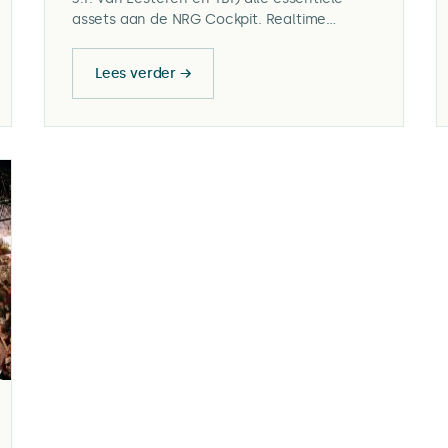
assets aan de NRG Cockpit. Realtime
inzicht, identificatie van niet-essentiële
verbruikers en tijdig bijsturen bij dreigende
Lees verder →
overschrijdingen.