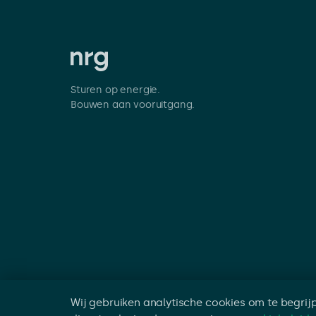
Sturen op energie.
Bouwen aan vooruitgang.
Wij gebruiken analytische cookies om te begri
©
2026
NRG Group. Alle rechten voorbehoud