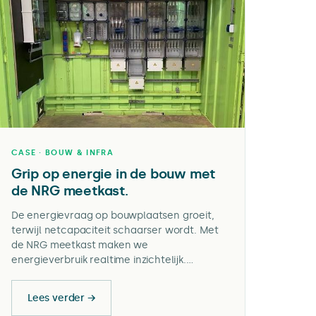
CASE · BOUW & INFRA
Grip op energie in de bouw met
de NRG meetkast.
De energievraag op bouwplaatsen groeit,
terwijl netcapaciteit schaarser wordt. Met
de NRG meetkast maken we
energieverbruik realtime inzichtelijk.
Resultaat: lagere energiekosten, betere
tenderonderbouwing en efficiëntere inzet
Lees verder →
van zero-emissie materieel.