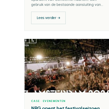
gebruik van de bestaande aansluiting van
voetbalclub HVV DSK levert betaalbare
stroom dichtbij het project, een mooie
Lees verder →
vergoeding voor de clubkas en emissieloos
materieel op de bouwplaats.
CASE · EVENEMENTEN
NRG opent het festivalseizoen