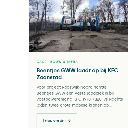
CASE · BOUW & INFRA
Beentjes GWW laadt op bij KFC
Zaanstad.
Voor project Rooswijk-Noord richtte
Beentjes GWW een vaste laadplek in bij
voetbalvereniging KFC 1910. \u2019s Nachts
laden twee grote mobiele kranen op,
overdag wordt een batterijpakket geladen.
Zo rijdt het materieel 100% emissieloos uit
Lees verder →
en levert KFC financieel voordeel op.