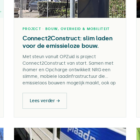
PROJECT · BOUW, OVERHEID & MOBILITEIT
Connect2Construct: slim laden
voor de emissieloze bouw.
Met steun vanuit OPZuid is project
Connect2Construct van start. Samen met
ihomer en Opcharge ontwikkelt NRG een
slimme, mobiele laadinfrastructuur die
emissieloos bouwen mogelijk maakt, ook op
locaties met beperkte netcapaciteit. De
oplossing wordt in de praktijk beproefd in
Lees verder →
living labs in Zuid-Nederland.