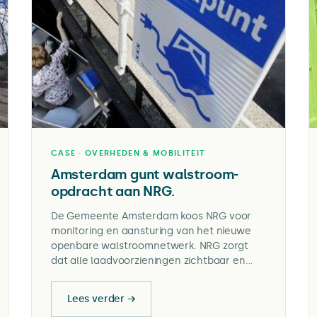
CASE · OVERHEDEN & MOBILITEIT
Amsterdam gunt walstroom-
opdracht aan NRG.
De Gemeente Amsterdam koos NRG voor
monitoring en aansturing van het nieuwe
openbare walstroomnetwerk. NRG zorgt
dat alle laadvoorzieningen zichtbaar en
beschikbaar zijn in de backoffice, realtime
te monitoren en bedienbaar via de
Lees verder →
Amsterdam app.