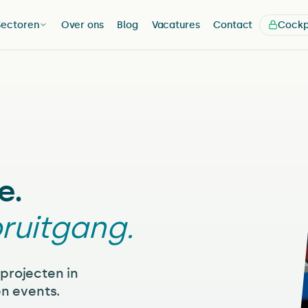
Sectoren
Over ons
Blog
Vacatures
Contact
Cockp
e.
ruitgang.
 projecten in
en events.