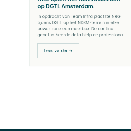
op DGTL Amsterdam.
In opdracht van Team Infra plaatste NRG
tijdens DGTL op het NDSM-terrein in elke
power zone een meetbox. De continu
geactualiseerde data hielp de professionals
om steeds het maximale uit elke aansluiting
te halen, zonder de festivalervaring in
Lees verder →
gevaar te brengen.