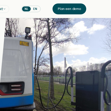
it
Plan een demo
NL
EN