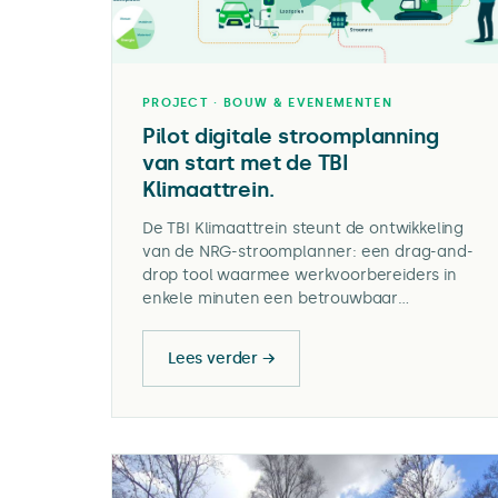
PROJECT · BOUW & EVENEMENTEN
Pilot digitale stroomplanning
van start met de TBI
Klimaattrein.
De TBI Klimaattrein steunt de ontwikkeling
van de NRG-stroomplanner: een drag-and-
drop tool waarmee werkvoorbereiders in
enkele minuten een betrouwbaar
stroomplan voor de bouwplaats opstellen.
De tool combineert net, batterijen en
Lees verder →
bidirectioneel laden en voorkomt
overdimensionering. In augustus 2026 wordt
de tool gevalideerd op festival Into The
Great Wide Open op Vlieland, met echte
meetdata uit een dynamisch
energiesysteem.