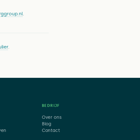
rggroup.nl
.
lier
.
BEDRIJF
Over ons
Blog
jven
Contact