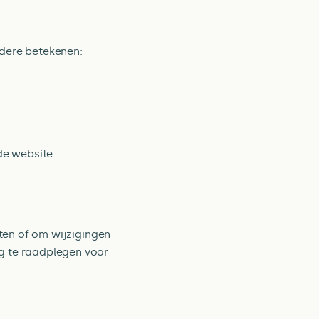
ndere betekenen:
de website.
sten of om wijzigingen
g te raadplegen voor