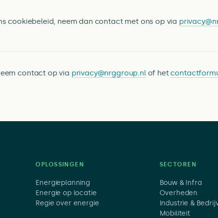
ns cookiebeleid, neem dan contact met ons op via
privacy@n
Neem contact op via
privacy@nrggroup.nl
of het
contactformu
OPLOSSINGEN
SECTOREN
Energieplanning
Bouw & Infra
Energie op locatie
Overheden
Regie over energie
Industrie & Bedri
Mobiliteit