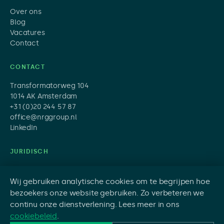
Over ons
Blog
Vacatures
Contact
CONTACT
Transformatorweg 104
1014 AK Amsterdam
+31 (0)20 244 57 87
office@nrggroup.nl
LinkedIn
JURIDISCH
Privacy Policy
Disclaimer
Wij gebruiken analytische cookies om te begrijpen hoe
Disclosure Policy
bezoekers onze website gebruiken. Zo verbeteren we
Cookies
continu onze dienstverlening. Lees meer in ons
cookiebeleid
.