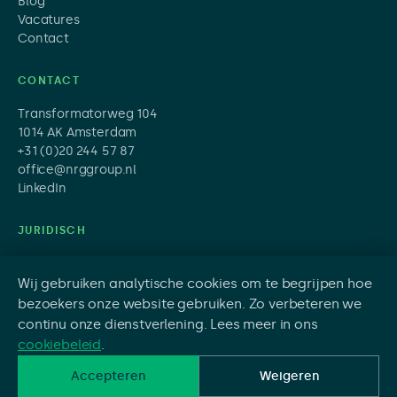
Blog
Vacatures
Contact
CONTACT
Transformatorweg 104
1014 AK Amsterdam
+31 (0)20 244 57 87
office@nrggroup.nl
LinkedIn
JURIDISCH
Privacy Policy
Disclaimer
Wij gebruiken analytische cookies om te begrijpen hoe
Disclosure Policy
bezoekers onze website gebruiken. Zo verbeteren we
Cookies
continu onze dienstverlening. Lees meer in ons
cookiebeleid
.
Accepteren
Weigeren
©
2026
NRG Group. Alle rechten voorbehouden.